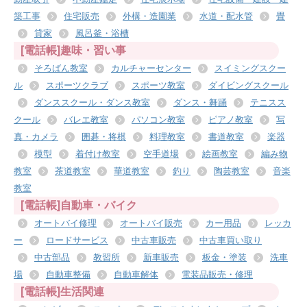
築工事
住宅販売
外構・造園業
水道・配水管
畳
貸家
風呂釜・浴槽
[電話帳]趣味・習い事
そろばん教室
カルチャーセンター
スイミングスクー
ル
スポーツクラブ
スポーツ教室
ダイビングスクール
ダンススクール・ダンス教室
ダンス・舞踊
テニスス
クール
バレエ教室
パソコン教室
ピアノ教室
写
真・カメラ
囲碁・将棋
料理教室
書道教室
楽器
模型
着付け教室
空手道場
絵画教室
編み物
教室
茶道教室
華道教室
釣り
陶芸教室
音楽
教室
[電話帳]自動車・バイク
オートバイ修理
オートバイ販売
カー用品
レッカ
ー
ロードサービス
中古車販売
中古車買い取り
中古部品
教習所
新車販売
板金・塗装
洗車
場
自動車整備
自動車解体
電装品販売・修理
[電話帳]生活関連