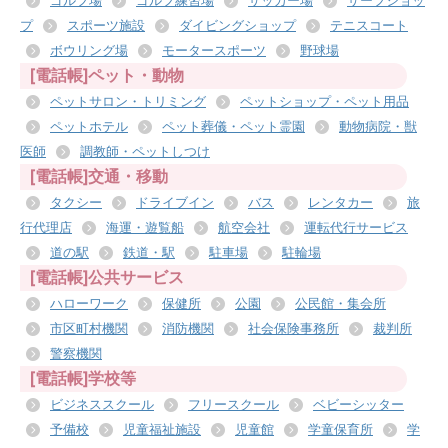
ゴルフ場
ゴルフ練習場
サッカー場
サーフショッ
プ
スポーツ施設
ダイビングショップ
テニスコート
ボウリング場
モータースポーツ
野球場
[電話帳]ペット・動物
ペットサロン・トリミング
ペットショップ・ペット用品
ペットホテル
ペット葬儀・ペット霊園
動物病院・獣
医師
調教師・ペットしつけ
[電話帳]交通・移動
タクシー
ドライブイン
バス
レンタカー
旅
行代理店
海運・遊覧船
航空会社
運転代行サービス
道の駅
鉄道・駅
駐車場
駐輪場
[電話帳]公共サービス
ハローワーク
保健所
公園
公民館・集会所
市区町村機関
消防機関
社会保険事務所
裁判所
警察機関
[電話帳]学校等
ビジネススクール
フリースクール
ベビーシッター
予備校
児童福祉施設
児童館
学童保育所
学