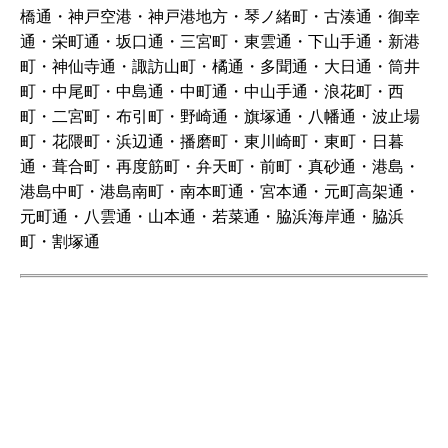
橋通・神戸空港・神戸港地方・琴ノ緒町・古湊通・御幸
通・栄町通・坂口通・三宮町・東雲通・下山手通・新港
町・神仙寺通・諏訪山町・橘通・多聞通・大日通・筒井
町・中尾町・中島通・中町通・中山手通・浪花町・西
町・二宮町・布引町・野崎通・旗塚通・八幡通・波止場
町・花隈町・浜辺通・播磨町・東川崎町・東町・日暮
通・葺合町・再度筋町・弁天町・前町・真砂通・港島・
港島中町・港島南町・南本町通・宮本通・元町高架通・
元町通・八雲通・山本通・若菜通・脇浜海岸通・脇浜
町・割塚通