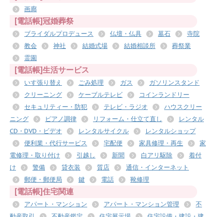
画廊
[電話帳]冠婚葬祭
ブライダルプロデュース
仏壇・仏具
墓石
寺院
教会
神社
結婚式場
結婚相談所
葬祭業
霊園
[電話帳]生活サービス
いす張り替え
ごみ処理
ガス
ガソリンスタンド
クリーニング
ケーブルテレビ
コインランドリー
セキュリティー・防犯
テレビ・ラジオ
ハウスクリー
ニング
ピアノ調律
リフォーム・仕立て直し
レンタル
CD・DVD・ビデオ
レンタルサイクル
レンタルショップ
便利業・代行サービス
宅配便
家具修理・再生
家
電修理・取り付け
引越し
新聞
白アリ駆除
着付
け
警備
貸衣装
質店
通信・インターネット
郵便・郵便局
鍵
電話
靴修理
[電話帳]住宅関連
アパート・マンション
アパート・マンション管理
不
動産取引
不動産鑑定
住宅展示場
住宅設備・建設・建