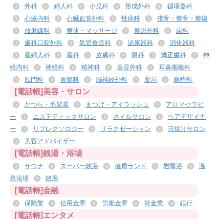
外科
婦人科
小児科
形成外科
循環器科
心療内科
心臓血管外科
性病科
接骨・整骨・整復
放射線科
整体・マッサージ
整形外科
歯科
歯科口腔外科
気管食道科
泌尿器科
消化器科
産婦人科
産科
皮膚科
眼科
矯正歯科
神
経内科
神経科
精神科
美容外科
耳鼻咽喉科
肛門科
胃腸科
脳神経外科
薬局
麻酔科
[電話帳]美容・サロン
かつら・毛髪業
まつげ・アイラッシュ
アロマセラピ
ー
エステティックサロン
ネイルサロン
ヘアデザイナ
ー
リフレクソロジー
リラクゼーション
日焼けサロン
美容アドバイザー
[電話帳]銭湯・浴場
サウナ
スーパー銭湯
健康ランド
岩盤浴
温
泉浴場
銭湯
[電話帳]金融
保険業
信用金庫
労働金庫
貸金業
銀行
[電話帳]エンタメ