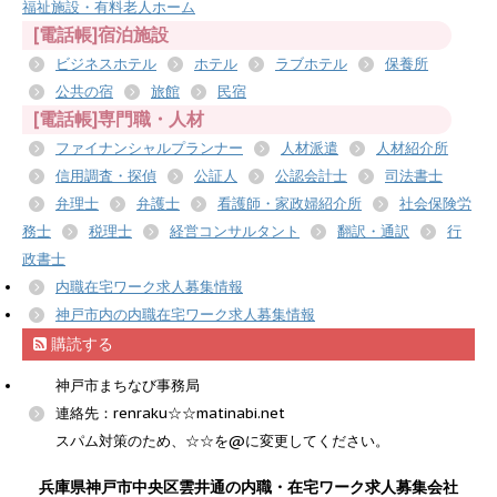
福祉施設・有料老人ホーム
[電話帳]宿泊施設
ビジネスホテル
ホテル
ラブホテル
保養所
公共の宿
旅館
民宿
[電話帳]専門職・人材
ファイナンシャルプランナー
人材派遣
人材紹介所
信用調査・探偵
公証人
公認会計士
司法書士
弁理士
弁護士
看護師・家政婦紹介所
社会保険労
務士
税理士
経営コンサルタント
翻訳・通訳
行
政書士
内職在宅ワーク求人募集情報
神戸市内の内職在宅ワーク求人募集情報
購読する
神戸市まちなび事務局
連絡先：renraku☆☆matinabi.net
スパム対策のため、☆☆を@に変更してください。
兵庫県神戸市中央区雲井通の内職・在宅ワーク求人募集会社