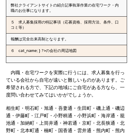
弊社クライアントサイトの紹介記事執筆作業の在宅ワーク・内
職のお仕事になります。
５ 求人募集採用の特記事項（応募資格、採用方法、条件、口
コミ等）
報酬は完全出来高制となります。
６
cat_name; } ?>の会社の周辺地図
内職・在宅ワークを実際に行うには、求人募集を行っ
ている会社から自宅が遠いと難しいものがあります。ご
希望される方で、下記の地域にご自宅がある方なら、一
度問い合わせてみてはいかがでしょうか。
相生町・明石町・旭通・吾妻通・生田町・磯上通・磯辺
通・伊藤町・江戸町・小野柄通・小野浜町・海岸通・籠
池通・加納町・上筒井通・神若通・京町・北長狭通・北
野町・北本町通・楠町・国香通・雲井通・熊内町・熊内