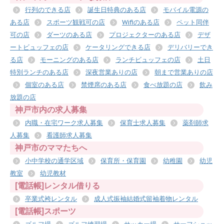
行列のできる店
誕生日特典のある店
モバイル電源の
ある店
スポーツ観戦可の店
Wifiのある店
ペット同伴
可の店
ダーツのある店
プロジェクターのある店
デザ
ートビュッフェの店
ケータリングできる店
デリバリーでき
る店
モーニングのある店
ランチビュッフェの店
土日
特別ランチのある店
深夜営業ありの店
朝まで営業ありの店
個室のある店
禁煙席のある店
食べ放題の店
飲み
放題の店
神戸市内の求人募集
内職・在宅ワーク求人募集
保育士求人募集
薬剤師求
人募集
看護師求人募集
神戸市のママたちへ
小中学校の通学区域
保育所・保育園
幼稚園
幼児
教室
幼児教材
[電話帳]レンタル借りる
卒業式袴レンタル
成人式振袖結婚式留袖着物レンタル
[電話帳]スポーツ