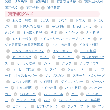
習塾・進学教室
家庭教師
特別支援学校
英語以外の外
国語学校
英語学校
通信教育
[電話帳]グルメ
あんこう料理
うどん
うなぎ
おでん
おばん
ざい
お好み/たこ焼き
かに料理
しゃぶしゃぶ
す
き焼き
すっぽん料理
そば
とんかつ
ふぐ料理
もんじゃ焼き
アイスクリーム・クレープ・パフェ
ア
ジア居酒屋・無国籍居酒屋
アメリカ料理
イタリア料理
インターネットカフェ
インドカレー
インド料理
オーガニック
カフェ
カフェバー
カラオケボック
ス
カラオケ喫茶
カレー
クラブ
クラブハウス
コーヒー専門店
ゴルフバー
ショットバー
シーフ
ード・オイスターバー
ジンギスカン
ステーキ・ハンバーグ
スペイン料理
タイ料理
ダイニングバー
ダーツバ
ー
トルコ料理
ドイツ料理
ハワイ料理
ハンバー
ガー
バイキング
バル・バール
バー
バーベキュ
ー
パスタ・ピザ
パブ
パーティースペース・宴会場
ビアホール
ビアレストラン
ファストフード
ファ