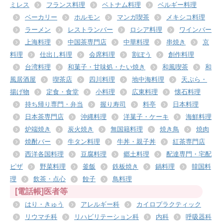
ミレス
フランス料理
ベトナム料理
ベルギー料理
ベーカリー
ホルモン
マンガ喫茶
メキシコ料理
ラーメン
レストランバー
ロシア料理
ワインバー
上海料理
中国茶専門店
中華料理
串焼き
京
料理
仕出し料理
会席料理
割ぽう
創作料理
台湾料理
和菓子・甘味処・たい焼き
和風喫茶
和
風居酒屋
喫茶店
四川料理
地中海料理
天ぷら・
揚げ物
定食・食堂
小料理
広東料理
懐石料理
持ち帰り専門・弁当
握り寿司
料亭
日本料理
日本茶専門店
沖縄料理
洋菓子・ケーキ
海鮮料理
炉端焼き
炭火焼き
無国籍料理
焼き鳥
焼肉
焼酎バー
牛タン料理
牛丼・親子丼
紅茶専門店
西洋各国料理
豆腐料理
郷土料理
配達専門・宅配
ピザ
野菜料理
釜飯
鉄板焼き
鍋料理
韓国料
理
飲茶・点心
餃子
鳥料理
[電話帳]医者等
はり・きゅう
アレルギー科
カイロプラクティック
リウマチ科
リハビリテーション科
内科
呼吸器科