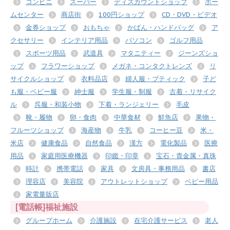
コンビニ
スーパー
ディスカウントショップ
ホー
ムセンター
商店街
100円ショップ
CD・DVD・ビデオ
金券ショップ
おもちゃ
かばん・ハンドバッグ
ア
クセサリー
インテリア用品
パソコン
ゴルフ用品
スポーツ用品
武道具
マタニティー
ジーンズショ
ップ
フラワーショップ
メガネ・コンタクトレンズ
リ
サイクルショップ
衣料品店
婦人服・ブティック
子ど
も服・ベビー服
紳士服
学生服・制服
古着・リサイク
ル
呉服・和装小物
下着・ランジェリー
毛皮
靴・履物
卵・食肉
中華食材
鮮魚店
果物・
フルーツショップ
海産物
牛乳
コーヒー豆
米・
米店
健康食品
自然食品
漢方
電化製品
医療
用品
家庭用医療機器
印鑑・印章
宝石・貴金属・真珠
時計
携帯電話
家具
文房具・事務用品
書店
理容店
美容院
アウトレットショップ
ベビー用品
家電量販店
[電話帳]福祉施設
グループホーム
介護施設
在宅介護サービス
老人